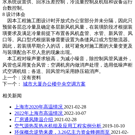
水系统设置供、回水压差控制，冷流量控制及机组和设备运行
台数控制。
8 设计体会
因本工程施工图设计时开放式办公室部分并未分隔，因此只
预留各层总冷量及确定各层新风机风量，在装璜阶段才根据装
璜要求及满足冷量前提下布置各风机盘管、水管、新风管、风
口等。风口型式根据装修需要设置为条缝风口或方型散流器。
因此，若装璜早期介入的话，就可避免对施工图的大量变更及
与装璜配合不尽人意的现象出现。
本工程对噪声要求较高，为减小噪音，除控制风管风速外，
风管也采用复合风管；空调机房内做消声处理，选用低噪声柜
式空调机组；各送、回风管均采用静压箱消声。
上一个：
没有资料
下一个：
城市大厦办公楼中央空调方案
相关新闻
上海市2020年高温情况
2021-02-28
2022年上海市高温情况
2022-10-07
厂房通风降温介绍
2021-02-28
空气源热泵热水机组及应用工程实例分析
2019-10-10
环保概念逆势来袭，3.26亿主力资金蜂拥而至
2021-02-