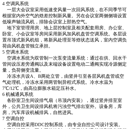
4 空调风系统
一层大会议室采用低速变风量一次回风系统，在不同季节可
根据室内外空气的焓差控制新风量。另在会议室两侧侧墙设置
低噪声轴流风机，排除会议室上部热空气。
地下室管理用房、地上层控制室及相关配套用房、办公室、
卧室、小会议室等房间采用新风加风机盘管空调系统。各层设
置吊顶式新风机组，将新风处理至等焓状态送风，室内空调负
荷由风机盘管独立承担。
5 空调水系统
空调水系统为双管制一次泵变流量系统：通过在供、回水干
管间设压差旁通阀以及末端设备设置电动二通阀实现冷源侧定
量，负荷侧变流量。
冷冻水共设A、B两处立管，由竖井引至各层风机盘管或空
气处理机，冷冻水采用两管制异程式系统。冷水水温为
7℃/12℃，由高位膨胀水箱定压补水。
6 机械通风系统
各卧室卫生间设排气扇（吊顶内安装），通过竖井排至室
外，公共卫生间设排风机将污浊空气排出室外。设备房，库
房，汽车库设机械排风，自然进风。
7 空调自控
空调自控采用DDC控制系统，由专业自控公司设计安装。