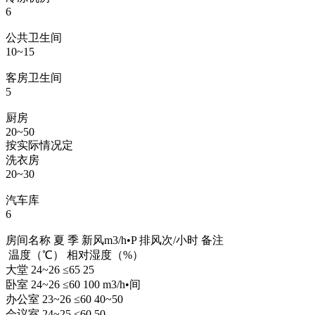
6
公共卫生间
10~15
客房卫生间
5
厨房
20~50
按实际情况定
洗衣房
20~30
汽车库
6
房间名称 夏 季 新风m3/h•P 排风次/小时 备注
温度（℃） 相对湿度（%）
大堂 24~26 ≤65 25
卧室 24~26 ≤60 100 m3/h•间
办公室 23~26 ≤60 40~50
会议室 24~25 ≤60 50