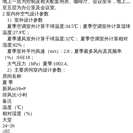
地上一层为控制及相关配套用房、咖啡厅、会议室等，地上二
至五层为办公室及会议室。
2 室内外空气设计参数
1）室外设计参数
夏季空调室外计算干球温度:34.5℃；夏季空调室外计算湿球
温度:27.9℃；
夏季通风室外计算干球温度:32℃； 夏季空调室外计算相对
湿度:82%；
夏季室外平均风速（m/s）: 2.8；夏季最多风向及其频率
（%）:SSE18；
大气压力（hPa）夏季:1002.4。
2）主要房间室内设计参数：
房间名称
夏 季
新风m3/h•P
排风次/小时
备注
温度（℃）
相对湿度（%）
大堂
24~26
≤65