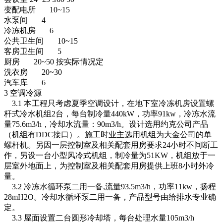
变配电所 10~15
水泵间 4
冷冻机房 6
公共卫生间 10~15
客房卫生间 5
厨房 20~50 按实际情况定
洗衣房 20~30
汽车库 6
3 空调冷源
3.1 本工程只考虑夏季空调设计，在地下室冷冻机房设置螺
杆式冷水机组2台，每台制冷量440kW，功率91kw，冷冻水流
量75.6m3/h，冷却水流量：90m3/h。设计选用约克公司产品
（机组有DDC接口）。施工时业主选用机组为大金公司的单
螺杆机。另因一层控制室及相关配套用房要求24小时不间断工
作，另设一台小型风冷式机组，制冷量为51KW，机组放于一
层室外地面上，为控制室及相关配套用房提供上班8小时外冷
量。
3.2 冷冻水循环泵二用一备,流量93.5m3/h，功率11kw，扬程
28mH2O。冷却水循环泵二用一备，产品型号由给排水专业确
定。
3.3 屋面设置二台圆形冷却塔，每台处理水量105m3/h